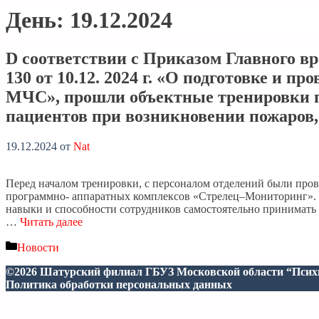
День:
19.12.2024
D соответствии с Приказом Главного 
130 от 10.12. 2024 г. «О подготовке и 
МЧС», прошли объектные тренировки по
пациентов при возникновении пожаров,
19.12.2024
от
Nat
Перед началом тренировки, с персоналом отделений были пров
программно- аппаратных комплексов «Стрелец–Мониторинг». Ф
навыки и способности сотрудников самостоятельно принимать
…
Читать далее
Рубрики
Новости
©2026 Шатурский филиал ГБУЗ Московской области “Психи
Политика обработки персональных данных