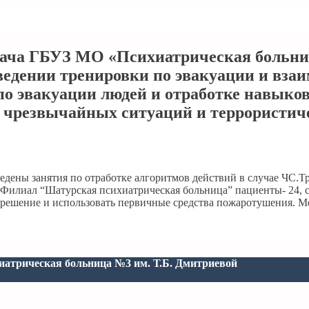
врача ГБУЗ МО «Психиатрическая больни
проведении тренировки по эвакуации и вз
 эвакуации людей и отработке навыков
 чрезвычайных ситуаций и террористиче
едены занятия по отработке алгоритмов действий в случае ЧС.
илиал “Шатурская психиатрическая больница” пациенты- 24, со
 решение и использовать первичные средства пожаротушения. М
атрическая больница №3 им. Т.Б. Дмитриевой